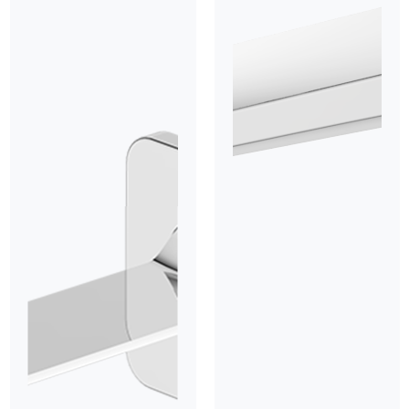
mạch cho vòi mà còn bảo vệ mắt cảm ứng khỏi các tác
động trực tiếp từ nước và môi trường.
Chất liệu Đồng mạ Chrome cao cấp
Sản phẩm được chế tác từ đồng thau tinh khiết cao cấp,
có khả năng chịu áp lực nước tốt và chống ăn mòn tuyệt
vời trong môi trường ẩm ướt.
Bề mặt mạ Chrome sáng bóng gương giúp sản phẩm luôn
bền đẹp theo thời gian, chống bám bẩn và cực kỳ dễ dàng
vệ sinh.
TÍNH NĂNG VÀ TIỆN ÍCH VƯỢT TRỘI
Nguồn điện kép AC/DC linh hoạt
RC-150C vận hành linh hoạt bằng cả nguồn điện dân dụng
220V hoặc 4 viên pin AA.
Hệ thống thông minh tự động chuyển sang sử dụng pin
dự phòng khi mất điện, đảm bảo thiết bị luôn hoạt động
ổn định 24/7.