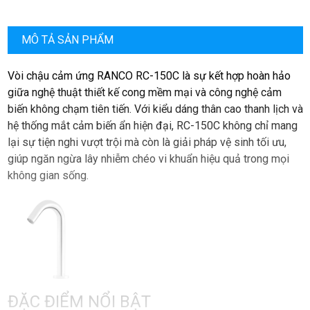
nhận diện lên đến 23cm
Cơ chế nguồn điện kép linh hoạt
MÔ TẢ SẢN PHẨM
Giải pháp tiết kiệm nước thông minh
Vòi chậu cảm ứng RANCO RC-150C là sự kết hợp hoàn hảo
Chất liệu Đồng thau tinh khiết mạ Chrome an toàn cho sức
giữa nghệ thuật thiết kế cong mềm mại và công nghệ cảm
khỏe
biến không chạm tiên tiến. Với kiểu dáng thân cao thanh lịch và
hệ thống mắt cảm biến ẩn hiện đại, RC-150C không chỉ mang
lại sự tiện nghi vượt trội mà còn là giải pháp vệ sinh tối ưu,
giúp ngăn ngừa lây nhiễm chéo vi khuẩn hiệu quả trong mọi
không gian sống.
ĐẶC ĐIỂM NỔI BẬT