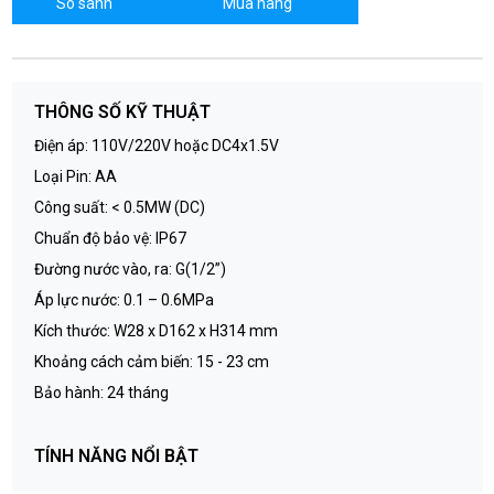
So sánh
Mua hàng
THÔNG SỐ KỸ THUẬT
Điện áp: 110V/220V hoặc DC4x1.5V
Loại Pin: AA
Công suất: < 0.5MW (DC)
Chuẩn độ bảo vệ: IP67
Đường nước vào, ra: G(1/2”)
Áp lực nước: 0.1 – 0.6MPa
Kích thước: W28 x D162 x H314 mm
Khoảng cách cảm biến: 15 - 23 cm
Bảo hành: 24 tháng
TÍNH NĂNG NỔI BẬT
Công nghệ cảm biến hồng ngoại chính xác với khoảng cách