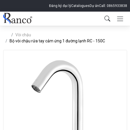
Đăng ký đại lý
Catalogues
Dự án
Call: 0865933838
Vòi chậu
Bộ vòi chậu rửa tay cảm ứng 1 đường lạnh RC - 150C