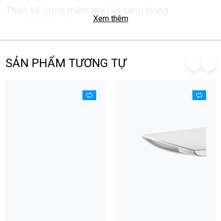
Thiết kế cong mềm mại và sang trọng
Xem thêm
RANCO RC-150C sở hữu những đường nét cong tròn tinh
tế, mang lại vẻ đẹp nhẹ nhàng nhưng không kém phần
đẳng cấp cho khu vực chậu rửa.
SẢN PHẨM TƯƠNG TỰ
Chiều cao thân vòi lý tưởng (314 mm) giúp sản phẩm trở
thành lựa chọn số một cho các loại chậu Lavabo đặt nổi
trên bàn (chậu dương).
Công nghệ cảm biến ẩn đầu vòi thông minh
Hệ thống mắt cảm biến hồng ngoại được tích hợp ẩn tinh
tế ngay tại đầu vòi, giúp nhận diện chuyển động một cách
nhạy bén.
Khoảng cách cảm biến từ 15 - 23 cm, cho phép vòi kích
hoạt dòng nước ngay lập tức khi đưa tay vào vùng nhận
diện và tự động ngắt nước khi rời đi.
Thiết kế cảm biến ẩn không chỉ tăng tính thẩm mỹ liền