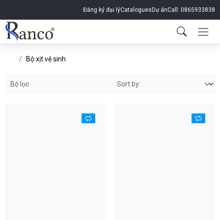
Đăng ký đại lý
Catalogues
Dự án
Call: 0865933838
Bộ xịt vệ sinh
Bộ lọc