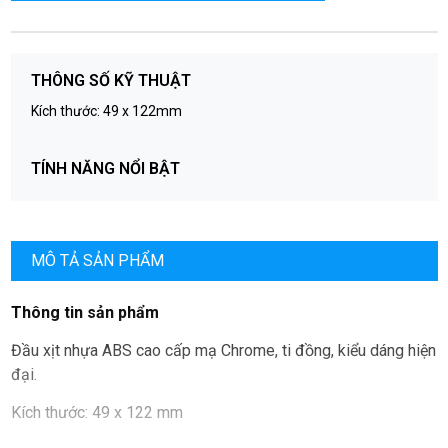
THÔNG SỐ KỸ THUẬT
Kích thước: 49 x 122mm
TÍNH NĂNG NỔI BẬT
Chất liệu cao cấp
Đầu xịt được thiết kế chắc khỏe, đặc biệt vừa vặn với tay cầm
Chống chịu được va đập mạnh
MÔ TẢ SẢN PHẨM
Chống bám bẩn, dễ vệ sinh
Thông tin sản phẩm
Đầu xịt nhựa ABS cao cấp mạ Chrome, ti đồng, kiểu dáng hiện
đại.
Kích thước: 49 x 122 mm