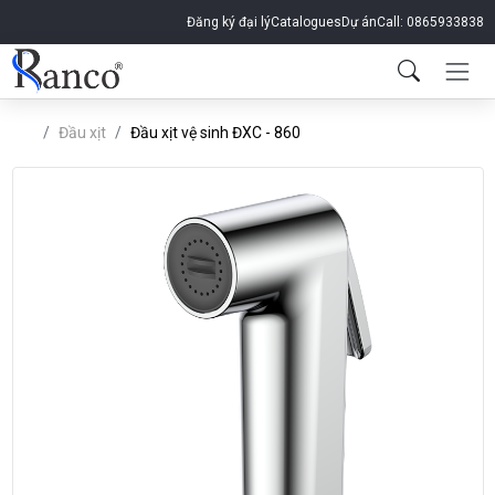
Đăng ký đại lý
Catalogues
Dự án
Call: 0865933838
Đầu xịt
Đầu xịt vệ sinh ĐXC - 860