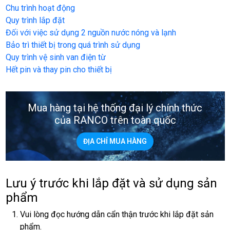
Chu trình hoạt động
Quy trình lắp đặt
Đối với việc sử dụng 2 nguồn nước nóng và lạnh
Bảo trì thiết bị trong quá trình sử dụng
Quy trình vệ sinh van điện từ
Hết pin và thay pin cho thiết bị
Mua hàng tại hệ thống đại lý chính thức
của RANCO trên toàn quốc
ĐỊA CHỈ MUA HÀNG
Lưu ý trước khi lắp đặt và sử dụng sản
phẩm
Vui lòng đọc hướng dẫn cẩn thận trước khi lắp đặt sản
phẩm.