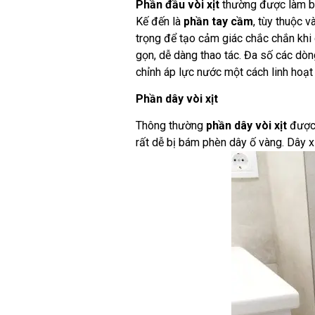
Phần đầu vòi xịt
thường được làm bằ
Kế đến là
phần tay cầm
, tùy thuộc 
trọng để tạo cảm giác chắc chắn khi
gọn, dễ dàng thao tác. Đa số các dòn
chỉnh áp lực nước một cách linh hoạt v
Phần dây vòi xịt
Thông thường
phần dây vòi xịt
được t
rất dễ bị bám phèn dây ố vàng. Dây x