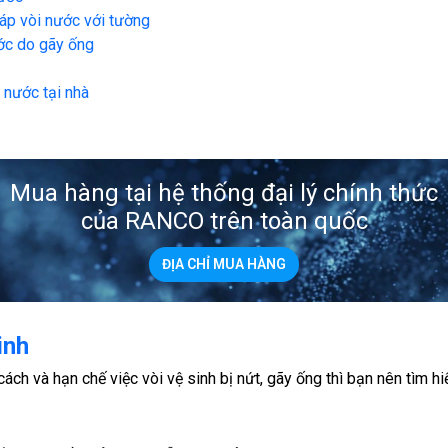
iáp vòi nước với tường
ước do gãy ống
ỉ nước tại nhà
Mua hàng tại hệ thống đại lý chính thức
của RANCO trên toàn quốc
ĐỊA CHỈ MUA HÀNG
inh
ch và hạn chế việc vòi vệ sinh bị nứt, gãy ống thì bạn nên tìm hiể