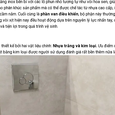
ng inox bền bỉ với các lỗ phun nhỏ tương tự như vòi hoa sen, gi
vào phân khúc sản phẩm mà có thể được chế tác từ nhựa cao cấp,
 cầm nắm. Cuối cùng là
phần van điều khiển
, bộ phận này thường
g vòi xịt hiện nay đều hoạt động dựa trên nguyên lý lực nhấn tay
à tiện lợi trong quá trình vệ sinh.
hiết kế bởi hai vật liệu chính:
Nhựa trắng và kim loại.
Ưu điểm c
ịt bằng kim loại được người sử dụng đánh giá rất bền thêm nữa là 