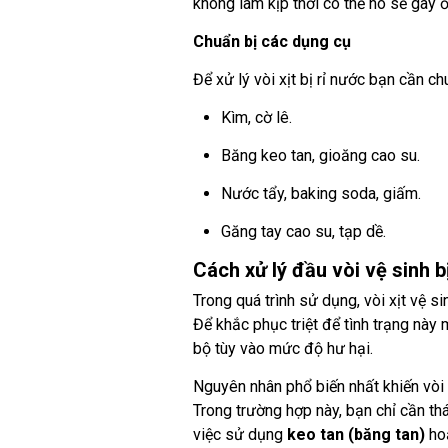
không làm kịp thời có thể nó sẽ gây 
Chuẩn bị các dụng cụ
Để xử lý vòi xịt bị rỉ nước bạn cần c
Kìm, cờ lê.
Băng keo tan, gioăng cao su.
Nước tẩy, baking soda, giấm.
Găng tay cao su, tạp dề.
Cách xử lý đầu vòi vệ sinh b
Trong quá trình sử dụng, vòi xịt vệ s
Để khắc phục triệt để tình trạng này
bộ tùy vào mức độ hư hại.
Nguyên nhân phổ biến nhất khiến vòi x
Trong trường hợp này, bạn chỉ cần thá
việc sử dụng
keo tan (băng tan)
hoặ