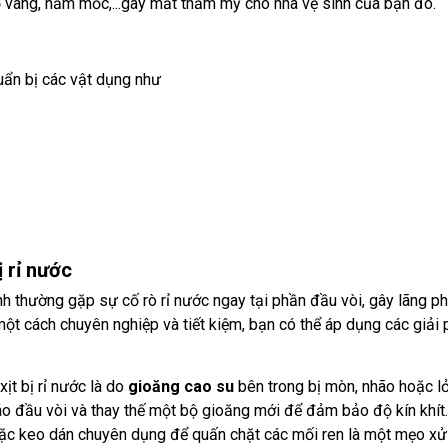
ố vàng, nấm mốc,...gây mất thẩm mỹ cho nhà vệ sinh của bạn đó.
huẩn bị các vật dụng như
ị rỉ nước
inh thường gặp sự cố rò rỉ nước ngay tại phần đầu vòi, gây lãng p
 một cách chuyên nghiệp và tiết kiệm, bạn có thể áp dụng các giải
ịt bị rỉ nước là do
gioăng cao su
bên trong bị mòn, nhão hoặc lỏ
o đầu vòi và thay thế một bộ gioăng mới để đảm bảo độ kín khít. Đố
c keo dán chuyên dụng để quấn chặt các mối ren là một mẹo xử lý