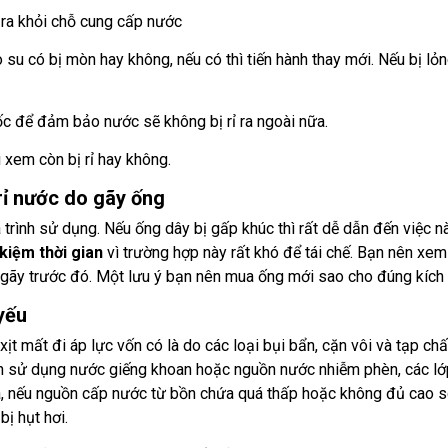
 ra khỏi chỗ cung cấp nước
su có bị mòn hay không, nếu có thì tiến hành thay mới. Nếu bị lỏ
ốc để đảm bảo nước sẽ không bị rỉ ra ngoài nữa.
 xem còn bị rỉ hay không.
 rỉ nước do gãy ống
uá trình sử dụng. Nếu ống dây bị gấp khúc thì rất dễ dẫn đến việc n
kiệm thời gian
vì trường hợp này rất khó để tái chế. Bạn nên x
ị gãy trước đó. Một lưu ý bạn nên mua ống mới sao cho đúng kích 
 yếu
ịt mất đi áp lực vốn có là do các loại bụi bẩn, cặn vôi và tạp ch
ình sử dụng nước giếng khoan hoặc nguồn nước nhiễm phèn, các lớ
, nếu nguồn cấp nước từ bồn chứa quá thấp hoặc không đủ cao so v
bị hụt hơi.