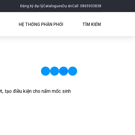
Đăng ký đại lý
Catalogues
Dự án
Call: 0865933838
HỆ THỐNG PHÂN PHỐI
TÌM KIẾM
Zalo
ượt,..tạo điều kiện cho nấm mốc sinh