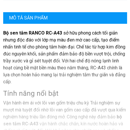
Lõi van gốm sứ bền bỉ - Đóng mở nhẹ nhàng
Chế độ nóng lạnh tiện lợi
MÔ TẢ SẢN PHẨM
Công nghệ tiết kiệm nước với Bộ sục khí NEOPERL
Bộ sen tắm RANCO RC-A43
Mạ 4 lớp bền bỉ
sở hữu phong cách tối giản
nhưng độc đáo với lớp mạ màu đen mờ cao cấp, tạo điểm
nhấn tinh tế cho phòng tắm hiện đại. Chế tác từ hợp kim đồng
đúc nguyên khối, sản phẩm đảm bảo độ bền vượt trội, chống
trầy xước và gỉ sét tuyệt đối. Với hai chế độ nóng lạnh linh
hoạt cùng bề mặt bền màu theo năm tháng, RC-A43 chính là
lựa chọn hoàn hảo mang lại trải nghiệm tắm thư giãn và đẳng
cấp.
Tính năng nổi bật
Vận hành êm ái với lõi van gốm triệu chu kỳ Trải nghiệm sự
mượt mà tuyệt đối nhờ lõi van gốm cao cấp đã vượt qua kiểm
nghiệm hàng triệu lần đóng mở. Công nghệ này đảm bảo
bộ
sen tắm RC-A43
vận hành chắc chắn, kín nước hoàn hảo và