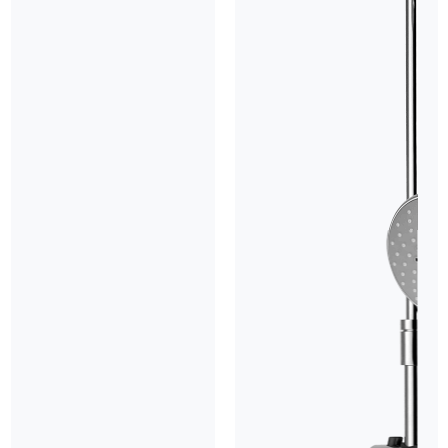
Điều chỉnh nhiệt độ chính xác và ổn định RC-A43
sở hữu
tay gạt điều chỉnh nóng lạnh linh hoạt, giúp mọi thành viên
trong gia đình dễ dàng chọn mức nhiệt lý tưởng theo mùa. Nhờ
công nghệ trộn nhiệt chính xác, dòng nước luôn được duy trì
ổn định, loại bỏ hoàn toàn tình trạng thay đổi nhiệt độ đột
ngột, mang lại cảm giác an tâm và thư giãn trọn vẹn.
Công nghệ sục khí Neoperl tiết kiệm 40% nước.
Được
trang bị bộ sục khí Neoperl với cấu trúc tổ ong hiện đại, RC-
A43 tạo ra dòng chảy giàu bọt khí, mang lại cảm giác mạnh
mẽ nhưng vẫn êm ái và không bắn tung tóe. Đây không chỉ là
giải pháp nâng tầm trải nghiệm tắm mà còn giúp tối ưu chi phí
với khả năng tiết kiệm nước lên đến 40%.
Đặc điểm nổi bật
Thiết kế tối giản, sang trọng với đường nét bo tròn mềm mại