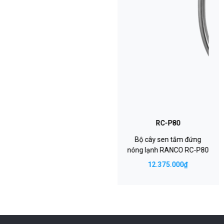
và giữ màu bền bỉ ngay cả trong môi trường ẩm ướt khắc
nghiệt.
Đi kèm là dây sen mềm mại với tính năng chống xoắn rối,
mang lại sự linh hoạt và tiện dụng tối đa trong suốt quá trình
sử dụng.
Thông tin chi tiết về vòi
Tên sản
Bộ củ sen tắm nóng lạnh Ranco
phẩm
RC-A43
RC-P80
Bộ cây sen tắm đứng
Chất liệu
Đồng mạ PVD
nóng lạnh RANCO RC-P80
12.375.000₫
Chế độ
2 chế độ (xả dưới – sen tay)
nước
Màu sắc
Xám titan