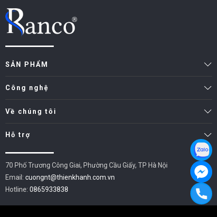
Điều chỉnh
Tay gạt nóng lạnh linh hoạt
Áp lực
0.05 – 1.0 MPa
nước
SẢN PHẨM
Công nghệ
Độ dài dây
1500mm
sen
Về chúng tôi
Kích thước
Hỗ trợ
W212 x D178 x H116 mm
củ sen
70 Phố Trương Công Giai, Phường Cầu Giấy, TP Hà Nội
Trọng
2kg
Email:
cuongnt@thienkhanh.com.vn
lượng
Hotline:
0865933838
Bảo hành
36 tháng