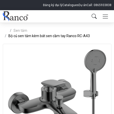
Đăng ký đại lý
Catalogues
Dự án
Call: 0865933838
Sen tắm
Bộ củ sen tắm kèm bát sen cầm tay Ranco RC-A43