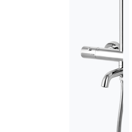
Sen tắm RC-A43 được
ứng dụng công nghệ mạ 4 lớp (Cu +
Ni + Cr + PVD) hiện đại,
kết hợp lớp sơn mạ màu xám titan
độc đáo, tạo nên bề mặt mịn đẹp đầy sang trọng. Lớp mạ
PVD giúp sản phẩm chống ăn mòn, chống mài mòn mạnh mẽ