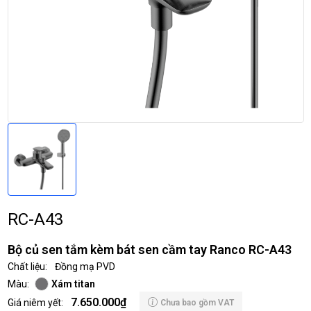
RC-A43
Bộ củ sen tắm kèm bát sen cầm tay Ranco RC-A43
Chất liệu:
Đồng mạ PVD
Màu:
Xám titan
7.650.000₫
Giá niêm yết:
Chưa bao gồm VAT