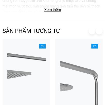
chống rò rỉ tuyệt đối. Với khả năng chịu nhiệt cao và chống
mài mòn vượt trội, sản phẩm mang đến tuổi thọ bền bỉ, thách
Xem thêm
thức mọi điều kiện sử dụng lâu dài.
SẢN PHẨM TƯƠNG TỰ