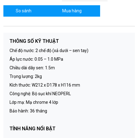
So sánh
Mua hàng
THÔNG SỐ KỸ THUẬT
Chế độ nước: 2 chế độ (xả dưới – sen tay)
Áp lực nước: 0.05 – 1.0 MPa
Chiều dài dây sen: 1.5m
Trọng lượng: 2kg
Kích thước: W212 x D178 x H116 mm
Công nghệ: Bộ sục khí NEOPERL
Lớp mạ: Mạ chrome 4 lớp
Bảo hành: 36 tháng
TÍNH NĂNG NỔI BẬT
Kiểu dáng cong mềm mại, tinh tế