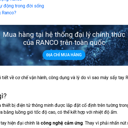
tự động trong đời sống
g Ranco?
Mua hàng tại hệ thống đại lý chính thức
của RANCO trên toàn quốc
ĐỊA CHỈ MUA HÀNG
i tiết về cơ chế vận hành, công dụng và lý do vì sao máy sấy tay 
gì?
 thiết bị điện tử thông minh được lắp đặt cố định trên tường tron
a bằng luồng gió tốc độ cao, có thể kết hợp với nhiệt độ ấm.
tay hiện đại chính là
công nghệ cảm ứng
. Thay vì phải nhấn nú