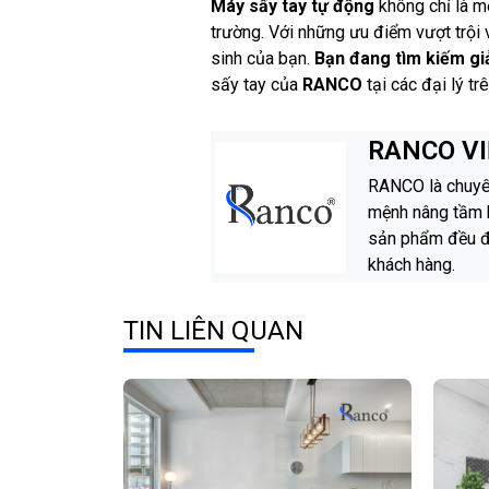
Máy sấy tay tự động
không chỉ là mộ
trường. Với những ưu điểm vượt trội 
sinh của bạn.
Bạn đang tìm kiếm gi
sấy tay của
RANCO
tại các đại lý tr
RANCO V
RANCO là chuyên 
mệnh nâng tầm k
sản phẩm đều đạ
khách hàng.
TIN LIÊN QUAN