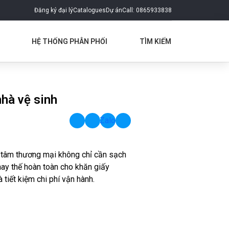
Đăng ký đại lý
Catalogues
Dự án
Call: 0865933838
HỆ THỐNG PHÂN PHỐI
TÌM KIẾM
hà vệ sinh
Zalo
g tâm thương mại không chỉ cần sạch
thay thế hoàn toàn cho khăn giấy
 tiết kiệm chi phí vận hành.