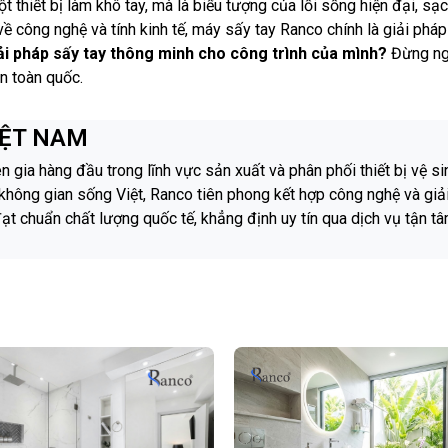
t thiết bị làm khô tay, mà là biểu tượng của lối sống hiện đại, sạ
về công nghệ và tính kinh tế, máy sấy tay Ranco chính là giải ph
ải pháp sấy tay thông minh cho công trình của mình?
Đừng ngầ
ên toàn quốc.
IỆT NAM
gia hàng đầu trong lĩnh vực sản xuất và phân phối thiết bị vệ si
hông gian sống Việt, Ranco tiên phong kết hợp công nghệ và giả
t chuẩn chất lượng quốc tế, khẳng định uy tín qua dịch vụ tận tâ