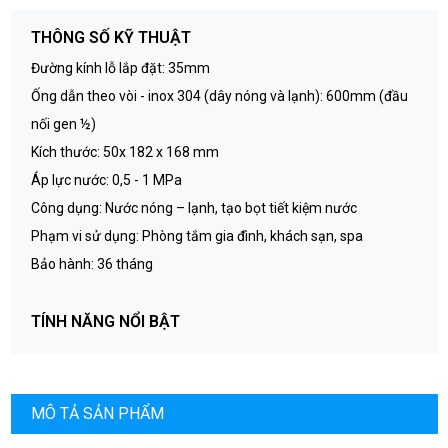
THÔNG SỐ KỸ THUẬT
Đường kính lỗ lắp đặt: 35mm
Ống dẫn theo vòi - inox 304 (dây nóng và lạnh): 600mm (đầu
nối gen ½)
Kích thước: 50x 182 x 168 mm
Áp lực nước: 0,5 - 1 MPa
Công dụng: Nước nóng – lạnh, tạo bọt tiết kiệm nước
Phạm vi sử dụng: Phòng tắm gia đình, khách sạn, spa
Bảo hành: 36 tháng
TÍNH NĂNG NỔI BẬT
Công nghệ tạo bọt Neoperl cao cấp
Lõi van sứ cao cấp - Vòi đóng mở nhẹ nhàng
Giải pháp tiết kiệm nước thông minh
MÔ TẢ SẢN PHẨM
Mạ 4 lớp Cu + Ni + Cr + PVD bền bỉ sang trọng