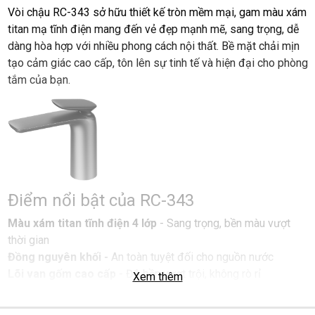
Vòi chậu RC-343 sở hữu thiết kế tròn mềm mại, gam màu xám
Chất liệu đồng thau tinh khiết
titan mạ tĩnh điện mang đến vẻ đẹp mạnh mẽ, sang trọng, dễ
dàng hòa hợp với nhiều phong cách nội thất. Bề mặt chải mịn
tạo cảm giác cao cấp, tôn lên sự tinh tế và hiện đại cho phòng
tắm của bạn.
Điểm nổi bật của RC-343
Màu xám titan tĩnh điện 4 lớp
- Sang trọng, bền màu vượt
thời gian
Đồng nguyên khối -
An toàn tuyệt đối cho nguồn nước
Lõi van gốm cao cấp
- Độ bền vượt trội, không rò rỉ
Xem thêm
Dòng nước êm ái -
Tiết kiệm nước, không bắn tóe