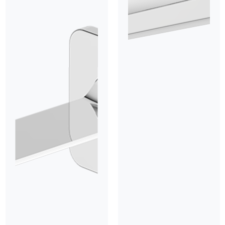
Nhằm mang lại sự thoải mái tối đa, đầu vòi RANCO RC-343
tích hợp công nghệ sục khí tạo bọt tiên tiến
. Với công nghệ
trộn bọt khí NEOPERL giúp dòng nước trở nên êm ái, đều đặn,
đồng thời loại bỏ hoàn toàn tình trạng bắn nước lên quần áo
hay ra mặt sàn. Đặc biệt, đây còn là giải pháp sống xanh khi
tối ưu hóa lượng nước sử dụng, tiết kiệm hiệu quả đến 30%
so với các loại vòi thông thường.
RC-343 sở hữu lõi van gốm sứ (Ceramic) cao cấp
, giúp
mọi thao tác đóng mở trở nên nhẹ nhàng, mượt mà và chính
xác tuyệt đối. Công nghệ lõi gốm không chỉ chống mài mòn,
ngăn chặn rò rỉ nước hiệu quả mà còn đảm bảo tuổi thọ vượt
trội với khả năng vận hành bền bỉ qua hàng triệu lần sử dụng
liên tục.
Thiết kế tay gạt nóng - lạnh của RC-343 được tối ưu hóa
để việc điều chỉnh nhiệt độ trở nên linh hoạt và mượt mà hơn
bao giờ hết. Sự nhạy bén trong cơ chế điều khiển giúp mọi
thành viên trong gia đình, từ người già đến trẻ nhỏ, đều có thể