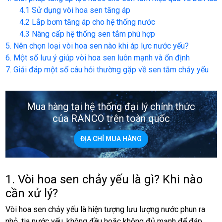
4.1 Sử dụng vòi hoa sen tăng áp
4.2 Lắp bơm tăng áp cho hệ thống nước
4.3 Nâng cấp hệ thống sen tắm phù hợp
5. Nên chọn loại vòi hoa sen nào khi áp lực nước yếu?
6. Một số lưu ý giúp vòi hoa sen luôn mạnh và ổn định
7. Giải đáp một số câu hỏi thường gặp về sen tắm chảy yếu
Mua hàng tại hệ thống đại lý chính thức
của RANCO trên toàn quốc
ĐỊA CHỈ MUA HÀNG
1. Vòi hoa sen chảy yếu là gì? Khi nào
cần xử lý?
Vòi hoa sen chảy yếu là hiện tượng lưu lượng nước phun ra
nhỏ, tia nước yếu, không đều hoặc không đủ mạnh để đáp